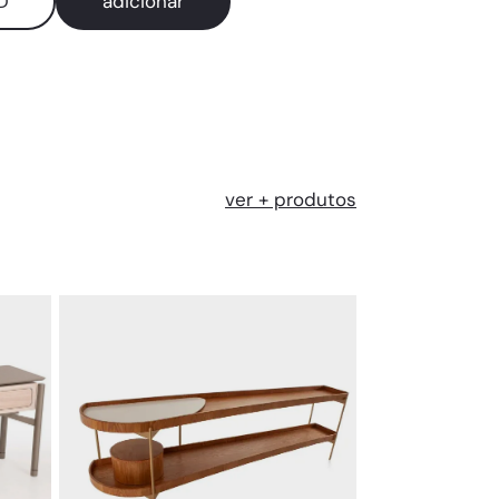
D
adicionar
ver + produtos