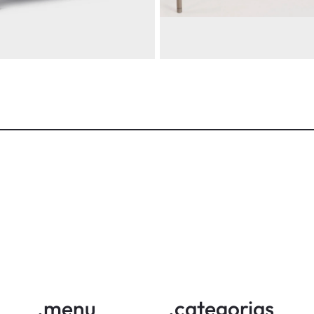
PARADOR
APARADOR
ORA
LIFTED
runo Faucz
By
Deivid de Almeida
iba mais
adicionar
saiba mais
adicion
.menu
.categorias