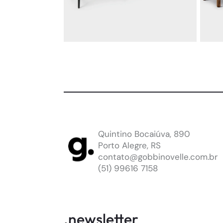
APARADOR
A
LÚCIO
B
By
Theo Egami
By
B
Quintino Bocaiúva, 890
Porto Alegre, RS
saiba mais
adicionar
sa
contato@gobbinovelle.com.br
(51) 99616 7158
.newsletter