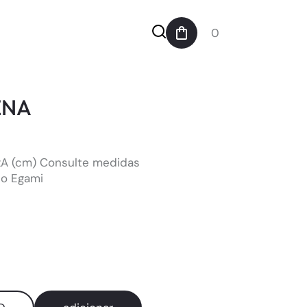
0
ENA
xA (cm) Consulte medidas
eo Egami